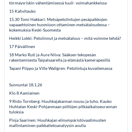
törmäysriskin vähentämisessä tuuli- voimahankkeissa
15 Kahvitauko
15.30 Tomi Hakkari: Metsäpetolintujen pesäpaikkojen
vapaaehtoinen huomioon ottaminen metsätaloudessa –
kokemuksia Keski-Suomesta
Heikki Lokki: Petolinnut ja metsätalous – mitä voimme tehdä?
17 Päivällinen
18 Marko Ruti ja Aure Niiva: Sääksen tekopesän
rakentamisesta Taipalsaarella ja elämästä kamerapesillä
Tapani Piippo ja Ville Wallgren: Petolintuja kuvailemassa
Sunnuntai 18.1.26
Klo 8 Aamiainen
9 Risto Tornberg: Huuhkajakannan nousu ja tuho. Kauko
Huhtalan Keski-Pohjanmaan pöllöjen pitkäaikaisseurannan
tuloksia
Pinja Saarinen: Huuhkajan elinympäristövaatimusten
mallintaminen paikkatietoanalyysin avulla