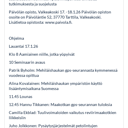
tutkimuksesta ja suojelusta
Päivölän opisto, Valkeakoski 17. -18.1.26 Päivölän opiston
osoite on Päivöläntie 52, 37770 Tarttila, Valkeakoski.
Lisätietoa opistosta: www.paivola.fi.
Ohjelma
Lauantai 17.1.26
Klo 8 Aamiainen niille, jotka yöpyivät
10 Seminaarin avaus
Patrik Byholm: Mehiläishaukan gps-seurannasta kymmenessä
vuodessa opittua
Alina Kovalainen: Mehiläishaukan ympäristön käyttö
lisääntymisaikana Suomessa
11.45 Lounas
12.45 Hannu Tikkanen: Maakotkan gps-seurannan tuloksia
Camilla Ekblad: Tuulivoimaloiden vaikutus reviirimaakotkien
liikkeisiin
Juho Jolkkonen: Pysäytysjärjestelmät petolintujen