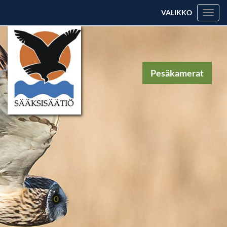
VALIKKO
Valik
Pesäkamerat