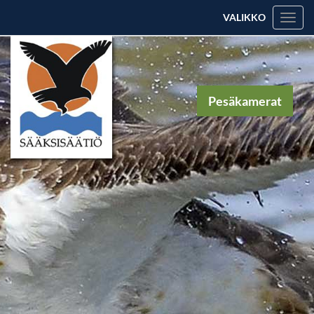
VALIKKO
Valik
Pesäkamerat