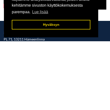
kehitämme sivuston käyttökokemuksesta
parempaa.
Lue lisää
Hyväksyn
SÄÄKSISÄÄTIÖ - FINNISH OSPREY FOUNDATION
PL 71, 13211 Hämeenlinna
+358 500 306904
mahyv@outlook.com
www.saaksisaatio.fi