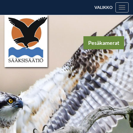
VALIKKO
Valik
Pesäkamerat