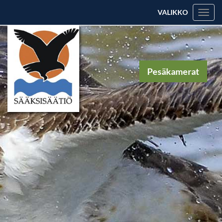
VALIKKO
Valik
Pesäkamerat