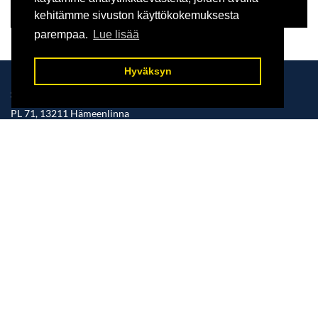
kehitämme sivuston käyttökokemuksesta
parempaa.
Lue lisää
Hyväksyn
SÄÄKSISÄÄTIÖ - FINNISH OSPREY FOUNDATION
PL 71, 13211 Hämeenlinna
+358 500 306904
mahyv@outlook.com
www.saaksisaatio.fi